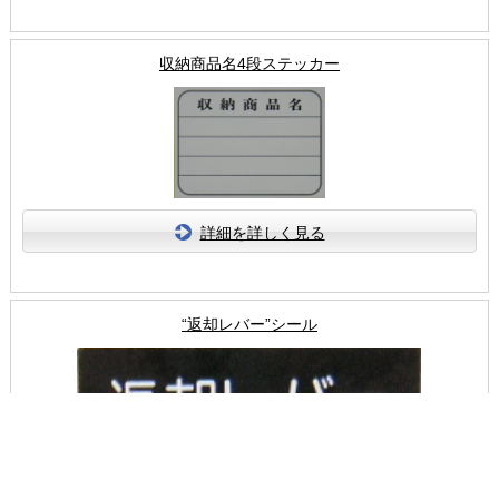
収納商品名4段ステッカー
詳細を詳しく見る
“返却レバー”シール
詳細を詳しく見る