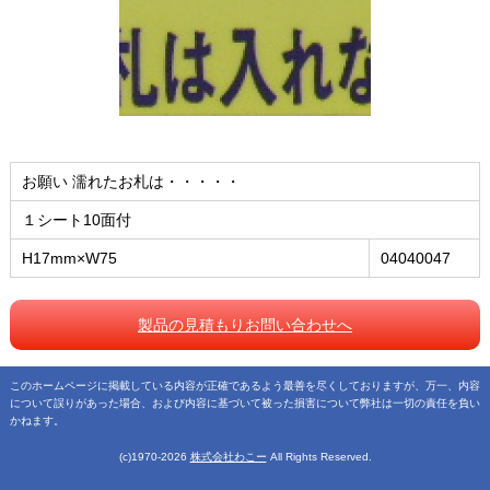
お願い 濡れたお札は・・・・・
１シート10面付
H17mm×W75
04040047
製品の見積もりお問い合わせへ
このホームページに掲載している内容が正確であるよう最善を尽くしておりますが、万一、内容
について誤りがあった場合、および内容に基づいて被った損害について弊社は一切の責任を負い
かねます。
(c)1970-2026
株式会社わこー
All Rights Reserved.