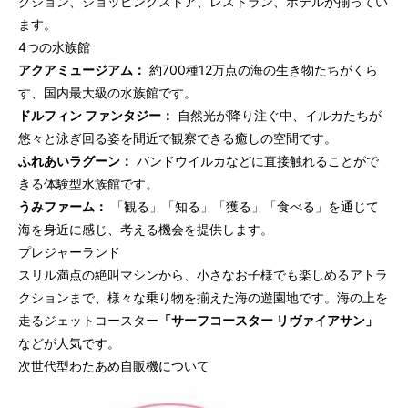
クション、ショッピングストア、レストラン、ホテルが揃ってい
ます。
4つの水族館
アクアミュージアム：
約700種12万点の海の生き物たちがくら
す、国内最大級の水族館です。
ドルフィン ファンタジー：
自然光が降り注ぐ中、イルカたちが
悠々と泳ぎ回る姿を間近で観察できる癒しの空間です。
ふれあいラグーン：
バンドウイルカなどに直接触れることがで
きる体験型水族館です。
うみファーム：
「観る」「知る」「獲る」「食べる」を通じて
海を身近に感じ、考える機会を提供します。
プレジャーランド
スリル満点の絶叫マシンから、小さなお子様でも楽しめるアトラ
クションまで、様々な乗り物を揃えた海の遊園地です。海の上を
走るジェットコースター
「サーフコースター リヴァイアサン」
などが人気です。
次世代型わたあめ自販機について