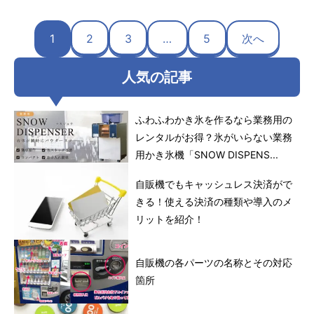
1
2
3
…
5
次へ
人気の記事
ふわふわかき氷を作るなら業務用の
レンタルがお得？氷がいらない業務
用かき氷機「SNOW DISPENS...
自販機でもキャッシュレス決済がで
きる！使える決済の種類や導入のメ
リットを紹介！
自販機の各パーツの名称とその対応
箇所